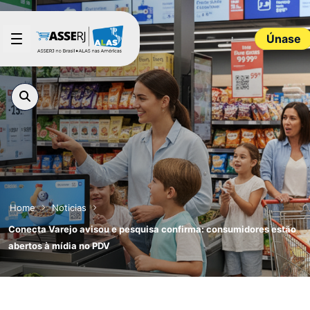
Saltar al contenido principal
Únase
Home
Noticias
Conecta Varejo avisou e pesquisa confirma: consumidores estão
abertos à mídia no PDV