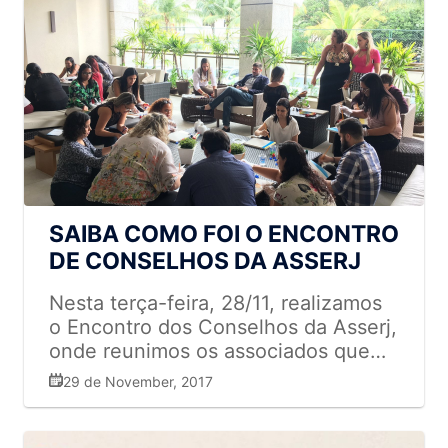
SAIBA COMO FOI O ENCONTRO
DE CONSELHOS DA ASSERJ
Nesta terça-feira, 28/11, realizamos
o Encontro dos Conselhos da Asserj,
onde reunimos os associados que
integram nossas áreas de Alimento
29 de November, 2017
Seguro, Prevenção de Perdas,
Comunicação e Marketing, RH e
Jurídico para uma palestra