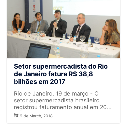
Setor supermercadista do Rio
de Janeiro fatura R$ 38,8
bilhões em 2017
Rio de Janeiro, 19 de março - O
setor supermercadista brasileiro
registrou faturamento anual em 2017
de R$ 353,2 bilhões, um
19 de March, 2018
crescimento nominal de 4,3% na