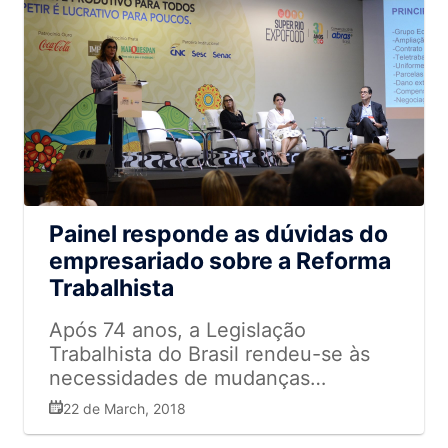
Painel responde as dúvidas do
empresariado sobre a Reforma
Trabalhista
Após 74 anos, a Legislação
Trabalhista do Brasil rendeu-se às
necessidades de mudanças
decorrentes da modernidade,
22 de March, 2018
incluindo os avanços tecnológicos e