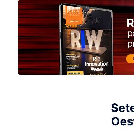
Set
Oes