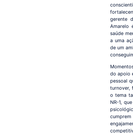
conscien
fortalec
gerente 
Amarelo 
saúde men
a uma açã
de um amb
conseguim
Momentos 
do apoio 
pessoal q
turnover,
o tema ta
NR-1, que
psicológi
cumprem s
engajamen
competitiv