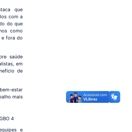
staca que
ulos com a
ado do que
rmos como
 e fora do
bre saúde
listas, em
efício de
 bem-estar
balho mais
equipes e