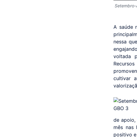
Setembro-
A saúde m
principal
nessa que
engajand
voltada 
Recursos
promovend
cultivar
valorizaç
de apoio,
mês nas 
positivo 