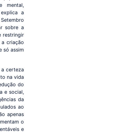
e mental,
explica a
 Setembro
r sobre a
restringir
 a criação
e só assim
 a certeza
to na vida
redução do
 e social,
gências da
culados ao
não apenas
aumentam o
entáveis e