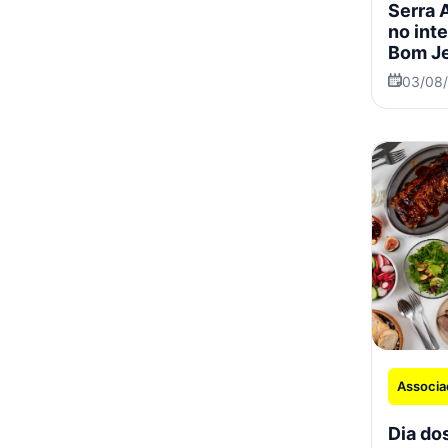
Serra 
no int
Bom Je
03/08
Associa
Dia dos