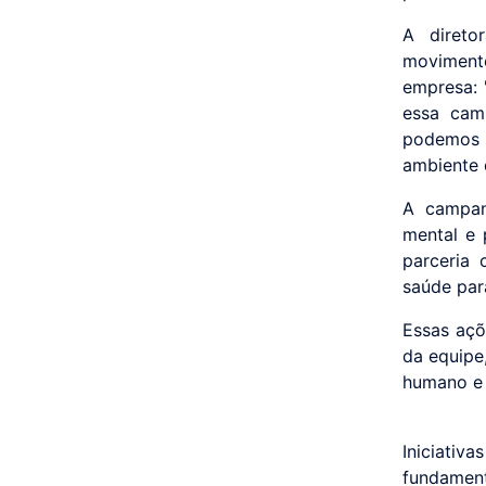
A direto
movimento
empresa: 
essa cam
podemos e
ambiente 
A campan
mental e 
parceria
saúde par
Essas açõ
da equipe
humano e 
Iniciati
fundamen