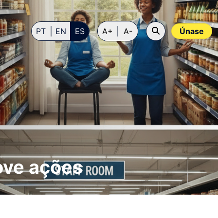
PT
EN
ES
A+
A-
Únase
ove ações