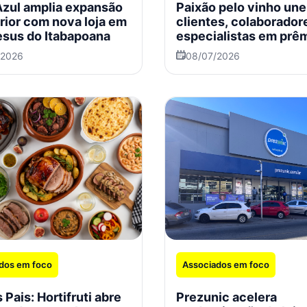
Azul amplia expansão
Paixão pelo vinho une
erior com nova loja em
clientes, colaborador
sus do Itabapoana
especialistas em prê
Zona Sul
/2026
08/07/2026
dos em foco
Associados em foco
 Pais: Hortifruti abre
Prezunic acelera