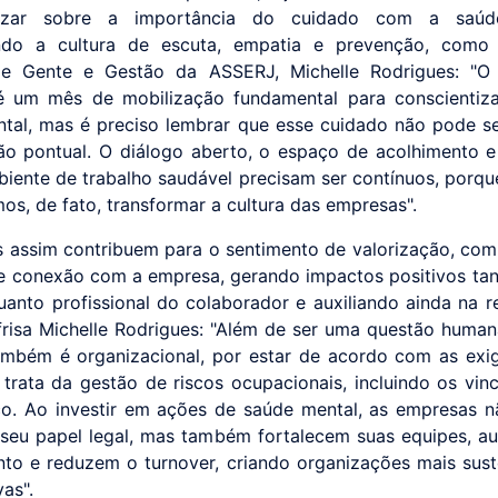
tizar sobre a importância do cuidado com a saúd
endo a cultura de escuta, empatia e prevenção, como 
de Gente e Gestão da ASSERJ, Michelle Rodrigues: "O
é um mês de mobilização fundamental para conscientiza
tal, mas é preciso lembrar que esse cuidado não pode se 
o pontual. O diálogo aberto, o espaço de acolhimento e
iente de trabalho saudável precisam ser contínuos, porqu
os, de fato, transformar a cultura das empresas".
assim contribuem para o sentimento de valorização, com
e conexão com a empresa, gerando impactos positivos tan
uanto profissional do colaborador e auxiliando ainda na 
 frisa Michelle Rodrigues: "Além de ser uma questão humana
mbém é organizacional, por estar de acordo com as exi
 trata da gestão de riscos ocupacionais, incluindo os vin
co. Ao investir em ações de saúde mental, as empresas 
eu papel legal, mas também fortalecem suas equipes, 
to e reduzem o turnover, criando organizações mais sust
as".