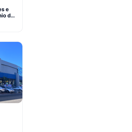
es e
mio do