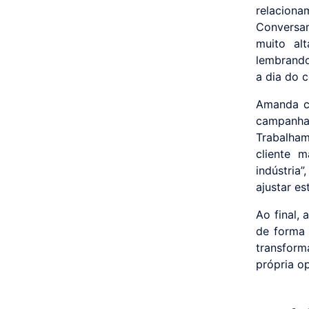
relaciona
Conversa
muito al
lembrando
a dia do 
Amanda co
campanhas
Trabalha
cliente 
indústria
ajustar e
Ao final,
de forma 
transform
própria o