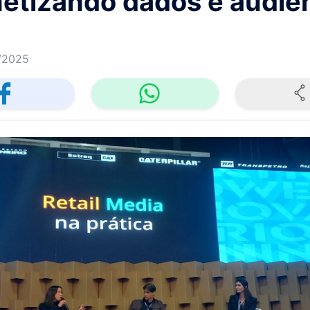
etizando dados e audiê
/2025