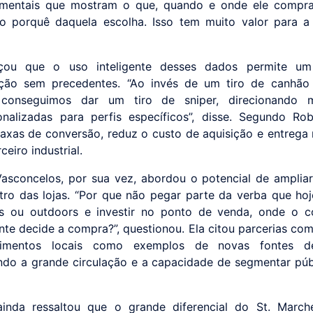
mentais que mostram o que, quando e onde ele compra
o porquê daquela escolha. Isso tem muito valor para a i
rçou que o uso inteligente desses dados permite um
ção sem precedentes. “Ao invés de um tiro de canhão
 conseguimos dar um tiro de sniper, direcionando 
onalizadas para perfis específicos”, disse. Segundo Rob
axas de conversão, reduz o custo de aquisição e entrega 
ceiro industrial.
sconcelos, por sua vez, abordou o potencial de amplia
tro das lojas. “Por que não pegar parte da verba que hoj
es ou outdoors e investir no ponto de venda, onde o c
nte decide a compra?”, questionou. Ela citou parcerias com
imentos locais como exemplos de novas fontes de
ndo a grande circulação e a capacidade de segmentar pú
ainda ressaltou que o grande diferencial do St. March