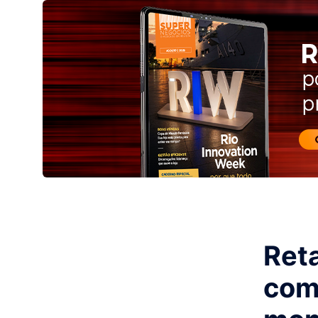
Reta
com