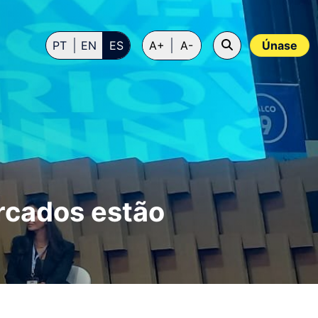
PT
EN
ES
A+
A-
Únase
rcados estão