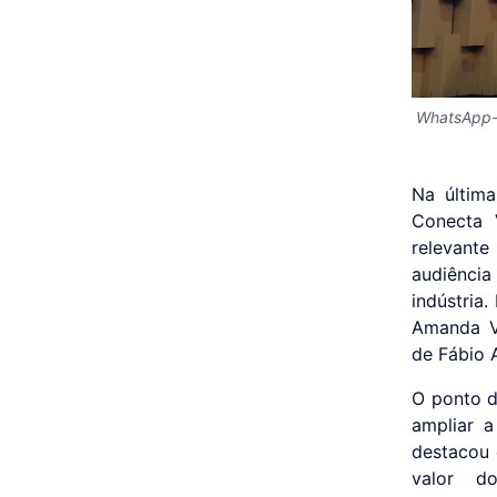
WhatsApp-
Na última
Conecta 
relevant
audiência
indústria
Amanda V
de Fábio 
O ponto d
ampliar a
destacou 
valor d