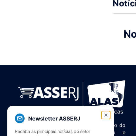
Notíc
No
Newsletter ASSERJ
Associação de Supermercados do Estado do
Receba as principais notícias do setor
Rio de Janeiro. Unindo, servindo e