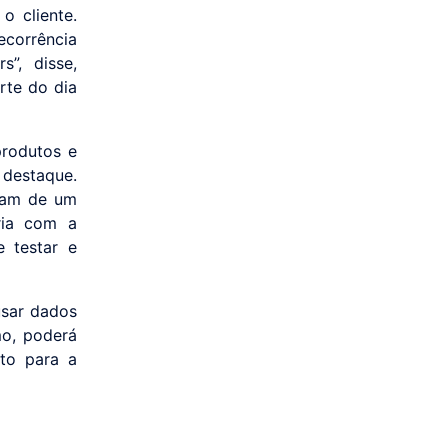
o cliente.
corrência
”, disse,
rte do dia
produtos e
 destaque.
sam de um
ria com a
e testar e
usar dados
mo, poderá
nto para a