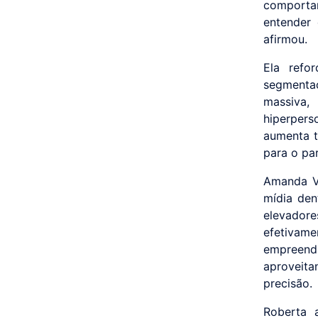
comporta
entender 
afirmou.
Ela refo
segmenta
massiva,
hiperpers
aumenta t
para o par
Amanda Va
mídia den
elevador
efetivame
empreend
aproveita
precisão.
Roberta 