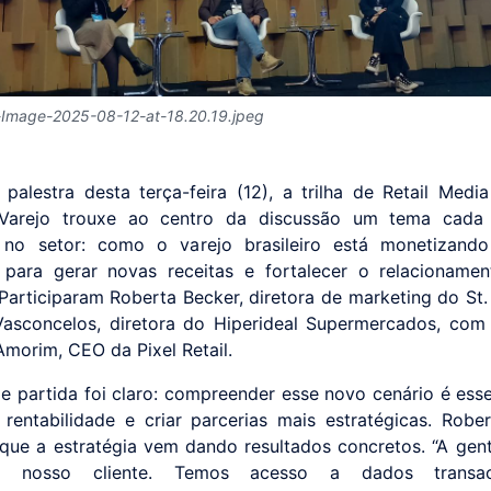
Image-2025-08-12-at-18.20.19.jpeg
 palestra desta terça-feira (12), a trilha de Retail Medi
Varejo trouxe ao centro da discussão um tema cada
e no setor: como o varejo brasileiro está monetizand
 para gerar novas receitas e fortalecer o relacionam
. Participaram Roberta Becker, diretora de marketing do St.
asconcelos, diretora do Hiperideal Supermercados, com
Amorim, CEO da Pixel Retail.
e partida foi claro: compreender esse novo cenário é esse
 rentabilidade e criar parcerias mais estratégicas. Robe
que a estratégia vem dando resultados concretos. “A gen
o nosso cliente. Temos acesso a dados transac