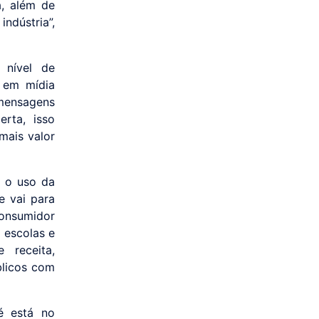
, além de
ndústria”,
 nível de
 em mídia
mensagens
erta, isso
mais valor
r o uso da
e vai para
onsumidor
 escolas e
 receita,
blicos com
é está no