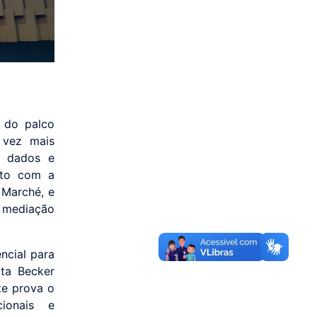
a do palco
 vez mais
o dados e
ento com a
 Marché, e
 mediação
ncial para
rta Becker
te prova o
ionais e