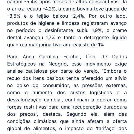
caíram -5,4% após meses de altas consecutivas. Já
o arroz recuou -4,2%, a carne bovina teve queda de
-3,5% e o feijão baixou -2,4%. Por outro lado,
produtos de higiene e limpeza registraram avanço
no período: o desinfetante subiu 1,9%, o creme
dental avançou 1,7% e tanto o detergente líquido
quanto a margarina tiveram reajuste de 1%.
Para Anna Carolina Fercher, líder de Dados
Estratégicos na Neogrid, esse movimento exige
análise cautelosa por parte do varejo. “Embora o
recuo dos itens básicos tenha oferecido um alívio
no bolso do consumidor, as pressões externas,
como o aumento dos custos logísticos e a
desvalorização cambial, continuam a operar como
forças restritivas para uma recuperação duradoura
dos preços”, destaca. Segundo ela, além das
condições climáticas que ainda afetam a oferta
global de alimentos, o impacto do ‘tarifaço’ dos