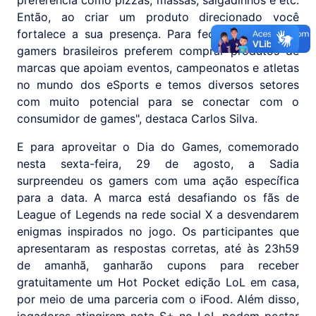
preferência como pizzas, massas, salgadinhos e etc.
Então, ao criar um produto direcionado você
fortalece a sua presença. Para fechar, 69,8% dos
gamers brasileiros preferem comprar produtos de
marcas que apoiam eventos, campeonatos e atletas
no mundo dos eSports e temos diversos setores
com muito potencial para se conectar com o
consumidor de games", destaca Carlos Silva.
E para aproveitar o Dia do Games, comemorado
nesta sexta-feira, 29 de agosto, a Sadia
surpreendeu os gamers com uma ação específica
para a data. A marca está desafiando os fãs de
League of Legends na rede social X a desvendarem
enigmas inspirados no jogo. Os participantes que
apresentaram as respostas corretas, até às 23h59
de amanhã, ganharão cupons para receber
gratuitamente um Hot Pocket edição LoL em casa,
por meio de uma parceria com o iFood. Além disso,