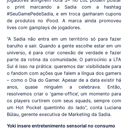
jogadores atingirem nota S+ no LoL podem postar
o print marcando a Sadia com a hashtag
#SeuGamePedeSadia, e em troca ganharam cupons
de produtos no iFood. A marca ainda promoveu
lives com gamplays de jogadores.
“A Sadia não entra em um território só para fazer
barulho e sair. Quando a gente escolhe estar em um
universo, é para criar conexão de verdade e fazer
parte da rotina da comunidade. O patrocínio a LTA
Sul é isso na prática: queremos dar visibilidade para
o fandom com ações que falem a língua dos gamers
– como o Dia do Gamer. Apesar de a data existir há
anos, quase ninguém a celebrava. Então,
resolvemos criar o ‘game-office’, um momento para
os players curtirem com seus squads, sempre com
um Hot Pocket quentinho do lado”, conta Luciana
Bülau, gerente executiva de Marketing da Sadia.
Yoki insere entretenimento sensorial no consumo