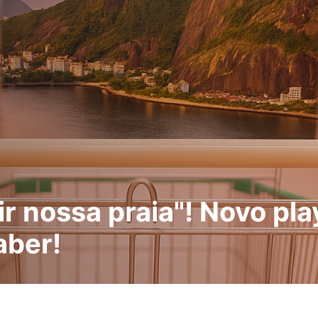
ir nossa praia"! Novo pl
aber!