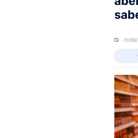
aber
sab
11/09