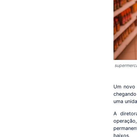
supermerc
Um novo g
chegando 
uma unida
A diretor
operação
permanent
baixos.