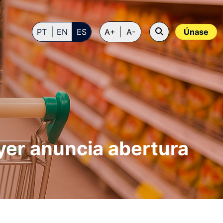
PT
EN
ES
A+
A-
Únase
ayer anuncia abertura