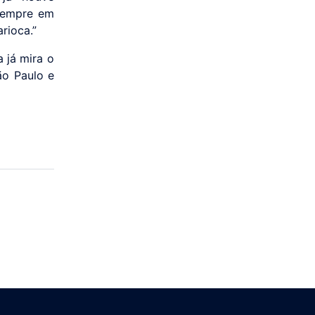
sempre em
rioca.”
 já mira o
ão Paulo e