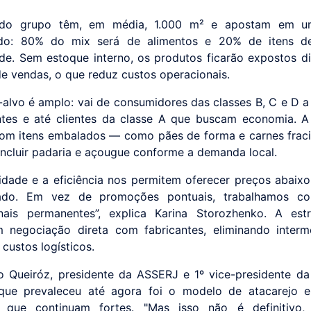
 do grupo têm, em média, 1.000 m² e apostam em 
cado: 80% do mix será de alimentos e 20% de itens de
de. Sem estoque interno, os produtos ficarão expostos d
de vendas, o que reduz custos operacionais.
-alvo é amplo: vai de consumidores das classes B, C e D 
tes e até clientes da classe A que buscam economia. 
om itens embalados — como pães de forma e carnes frac
incluir padaria e açougue conforme a demanda local.
cidade e a eficiência nos permitem oferecer preços abaix
do. Em vez de promoções pontuais, trabalhamos c
nais permanentes”, explica Karina Storozhenko. A estr
 negociação direta com fabricantes, eliminando interm
custos logísticos.
o Queiróz, presidente da ASSERJ e 1º vice-presidente d
 que prevaleceu até agora foi o modelo de atacarejo 
s, que continuam fortes. "Mas isso não é definitivo,