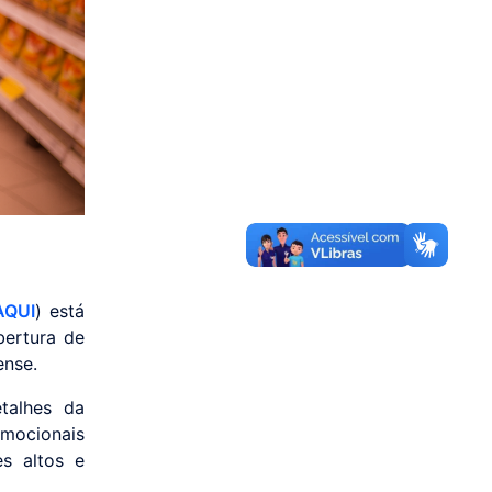
AQUI
) está
bertura de
ense.
etalhes da
mocionais
es altos e