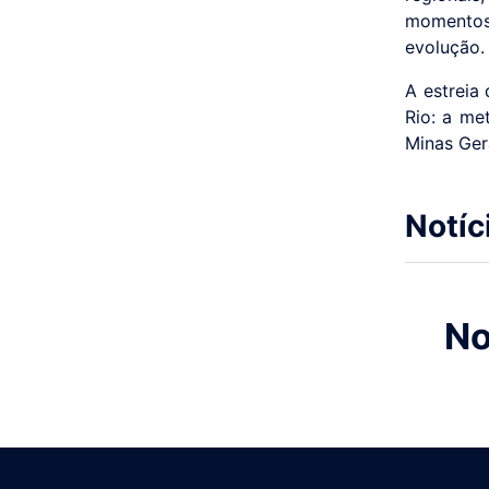
momentos
evolução.
A estreia
Rio: a me
Minas Ger
Notíc
No