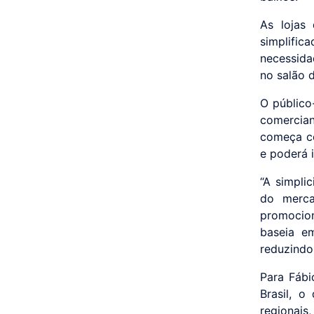
As lojas
simplifi
necessida
no salão 
O público
comercian
começa c
e poderá 
“A simpli
do merca
promocio
baseia em
reduzindo 
Para Fábi
Brasil, o
regionai