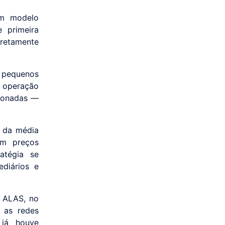
um modelo
 primeira
iretamente
a pequenos
A operação
ionadas —
o da média
om preços
atégia se
ediários e
a ALAS, no
e as redes
 já houve