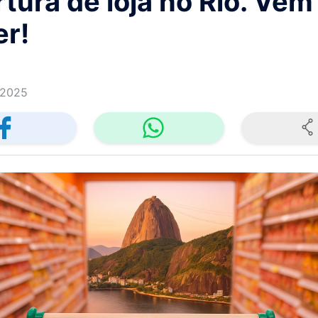
tura de loja no Rio. Vem
er!
/2025