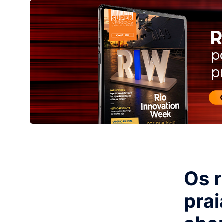
Os r
prai