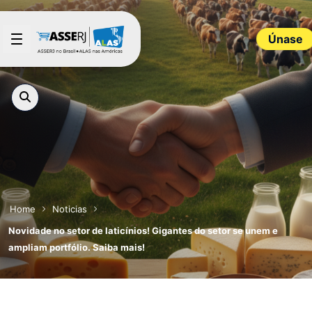
Saltar al contenido principal
Únase
Home
Noticias
Novidade no setor de laticínios! Gigantes do setor se unem e
ampliam portfólio. Saiba mais!