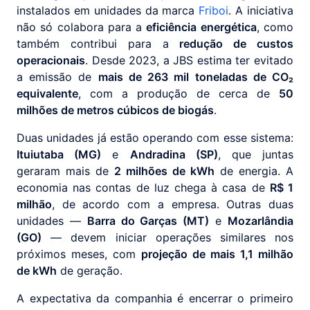
instalados em unidades da marca
Friboi
. A iniciativa
não só colabora para a
eficiência energética
, como
também contribui para a
redução de custos
operacionais
. Desde 2023, a JBS estima ter evitado
a emissão de
mais de 263 mil toneladas de CO₂
equivalente
, com a produção de cerca de
50
milhões de metros cúbicos de biogás
.
Duas unidades já estão operando com esse sistema:
Ituiutaba (MG)
e
Andradina (SP)
, que juntas
geraram mais de
2 milhões de kWh
de energia. A
economia nas contas de luz chega à casa de
R$ 1
milhão
, de acordo com a empresa. Outras duas
unidades —
Barra do Garças (MT)
e
Mozarlândia
(GO)
— devem iniciar operações similares nos
próximos meses, com
projeção de mais 1,1 milhão
de kWh
de geração.
A expectativa da companhia é encerrar o primeiro