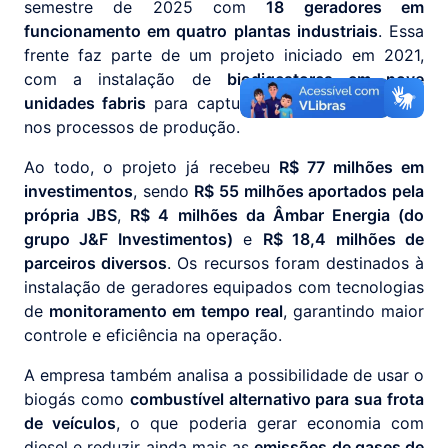
semestre de 2025 com
18 geradores em
funcionamento em quatro plantas industriais
. Essa
frente faz parte de um projeto iniciado em 2021,
com a instalação de
biodigestores em nove
unidades fabris
para capturar o metano originado
nos processos de produção.
Ao todo, o projeto já recebeu
R$ 77 milhões em
investimentos
, sendo
R$ 55 milhões aportados pela
própria JBS
,
R$ 4 milhões da Âmbar Energia (do
grupo J&F Investimentos)
e
R$ 18,4 milhões de
parceiros diversos
. Os recursos foram destinados à
instalação de geradores equipados com tecnologias
de
monitoramento em tempo real
, garantindo maior
controle e eficiência na operação.
A empresa também analisa a possibilidade de usar o
biogás como
combustível alternativo para sua frota
de veículos
, o que poderia gerar economia com
diesel e reduzir ainda mais as
emissões de gases de