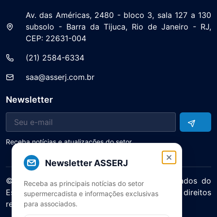
Av. das Américas, 2480 - bloco 3, sala 127 a 130
subsolo - Barra da Tijuca, Rio de Janeiro - RJ,
CEP: 22631-004
(21) 2584-6334
saa@asserj.com.br
Newsletter
Receba notícias e atualizações do setor
Newsletter ASSERJ
© 2025 ASERJ – Associação de Supermercados do
Receba as principais notícias do setor
Estado do Rio de Janeiro. Todos os direitos
supermercadista e informações exclusivas
reservados.
para associados.
Política de Privacidade Termos de Uso