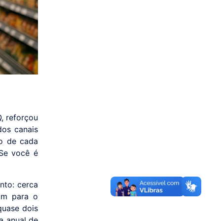
Q, reforçou
dos canais
ro de cada
“Se você é
nto: cerca
am para o
quase dois
a anual de