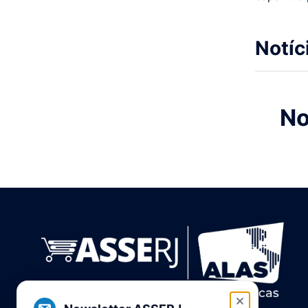
Notíc
No