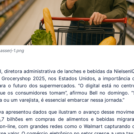
l-asserj-1.png
l, diretora administrativa de lanches e bebidas da NielsenI
 Groceryshop 2025, nos Estados Unidos, a importância 
para o futuro dos supermercados. “O digital está no cent
ue os consumidores tomam”, afirmou Bell no domingo. 
 ou um varejista, é essencial embarcar nessa jornada.”
va apresentou dados que ilustram o avanço desse movime
,7 bilhões em compras de alimentos e bebidas migrar
on-line, com grandes redes como o Walmart capturando 
sse valor. O comércio eletrônico no setor cresce a uma tax