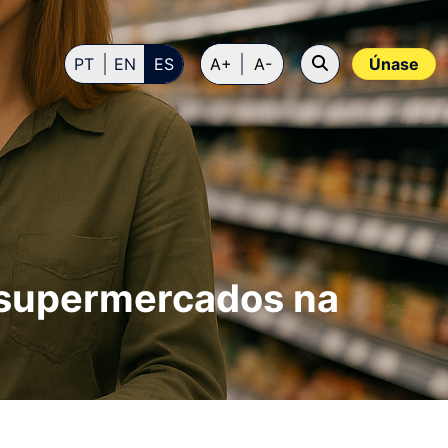
PT
EN
ES
A+
A-
Únase
os supermercados na