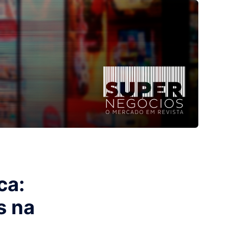
ca:
s na