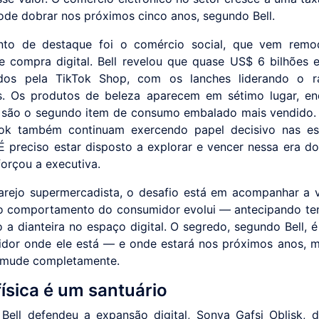
ode dobrar nos próximos cinco anos, segundo Bell.
nto de destaque foi o comércio social, que vem remo
e compra digital. Bell revelou que quase US$ 6 bilhões
dos pela TikTok Shop, com os lanches liderando o r
s. Os produtos de beleza aparecem em sétimo lugar, e
 são o segundo item de consumo embalado mais vendido.
ok também continuam exercendo papel decisivo nas es
É preciso estar disposto a explorar e vencer nessa era d
eforçou a executiva.
arejo supermercadista, o desafio está em acompanhar a 
 comportamento do consumidor evolui — antecipando te
 a dianteira no espaço digital. O segredo, segundo Bell, é
dor onde ele está — e onde estará nos próximos anos,
 mude completamente.
 física é um santuário
Bell defendeu a expansão digital, Sonya Gafsi Oblisk, d