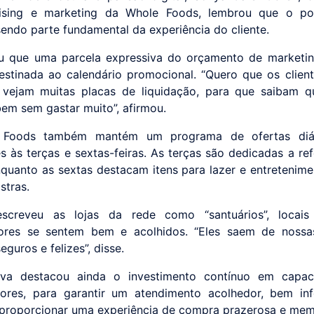
ising e marketing da Whole Foods, lembrou que o pon
sendo parte fundamental da experiência do cliente.
u que uma parcela expressiva do orçamento de marketi
estinada ao calendário promocional. “Quero que os clien
e vejam muitas placas de liquidação, para que saibam 
em sem gastar muito”, afirmou.
Foods também mantém um programa de ofertas diá
 às terças e sextas-feiras. As terças são dedicadas a re
enquanto as sextas destacam itens para lazer e entretenim
stras.
escreveu as lojas da rede como “santuários”, locai
ores se sentem bem e acolhidos. “Eles saem de nossas
eguros e felizes”, disse.
iva destacou ainda o investimento contínuo em capac
dores, para garantir um atendimento acolhedor, bem in
proporcionar uma experiência de compra prazerosa e mem