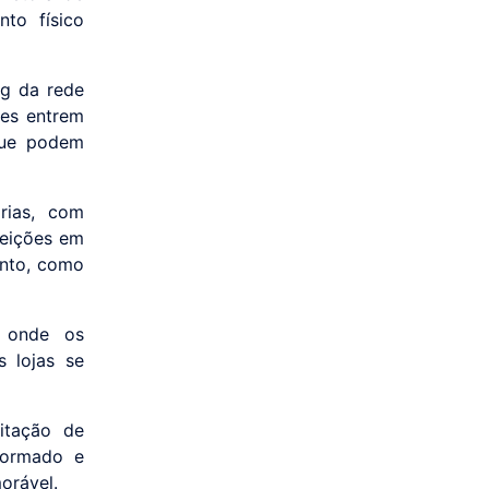
to físico
ng da rede
tes entrem
que podem
rias, com
feições em
ento, como
s onde os
 lojas se
itação de
formado e
orável.