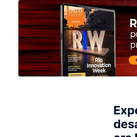
Expe
des