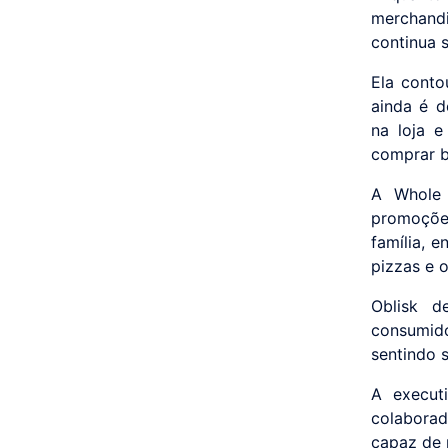
merchand
continua 
Ela conto
ainda é d
na loja 
comprar b
A Whole 
promoções
família, 
pizzas e o
Oblisk d
consumid
sentindo s
A execut
colabora
capaz de 