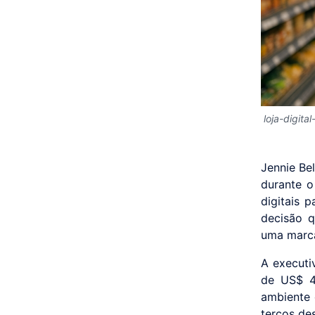
loja-digita
Jennie Bel
durante o
digitais 
decisão q
uma marca
A executi
de US$ 4
ambiente 
terços de