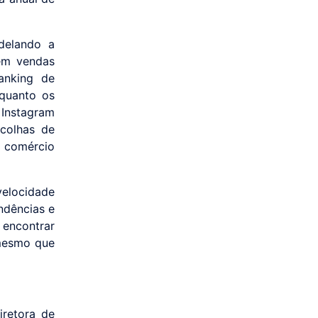
delando a
 em vendas
anking de
nquanto os
 Instagram
colhas de
o comércio
velocidade
ndências e
 encontrar
 mesmo que
iretora de