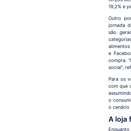
19,2% e p
Outro po
jornada d
são gera
categoria
alimentos
e Facebo
compra. “
social”, r
Para os v
com que o
assumindo
o consumi
o cenário
A loja
Enquanto 