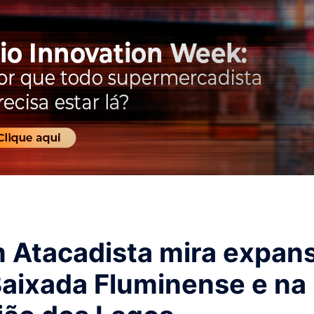
 Atacadista mira expan
Baixada Fluminense e na