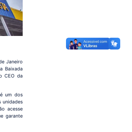
de Janeiro
a Baixada
lo CEO da
s é um dos
s unidades
ão acesse
e garante