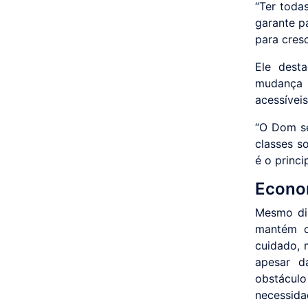
“Ter toda
garante p
para cres
Ele dest
mudança
acessívei
“O Dom se
classes s
é o princi
Econom
Mesmo dia
mantém o
cuidado, 
apesar d
obstácul
necessidad