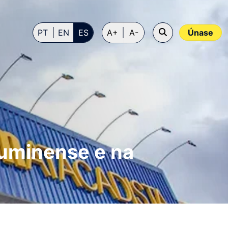
PT
EN
ES
A+
A-
Únase
luminense e na