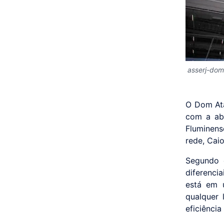
asserj-dom
O Dom Ata
com a ab
Fluminen
rede, Caio
Segundo o
diferenci
está em 
qualquer
eficiência