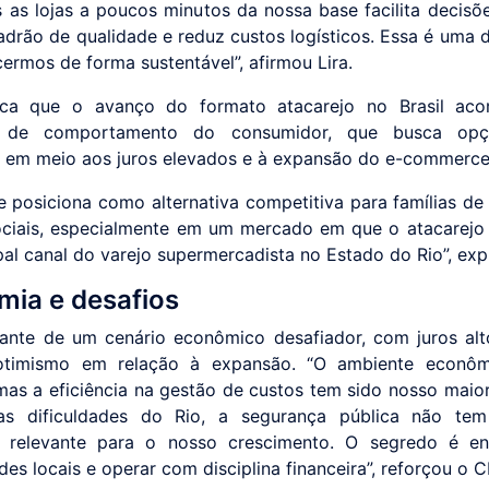
s as lojas a poucos minutos da nossa base facilita decisõe
adrão de qualidade e reduz custos logísticos. Essa é uma 
cermos de forma sustentável”, afirmou Lira.
aca que o avanço do formato atacarejo no Brasil ac
 de comportamento do consumidor, que busca opç
s em meio aos juros elevados e à expansão do e-commerce
 posiciona como alternativa competitiva para famílias de 
ociais, especialmente em um mercado em que o atacarejo
pal canal do varejo supermercadista no Estado do Rio”, exp
ia e desafios
nte de um cenário econômico desafiador, com juros alt
timismo em relação à expansão. “O ambiente econôm
mas a eficiência na gestão de custos tem sido nosso maior 
as dificuldades do Rio, a segurança pública não te
o relevante para o nosso crescimento. O segredo é en
es locais e operar com disciplina financeira”, reforçou o 