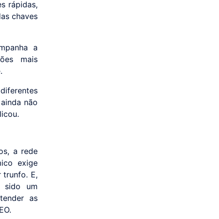
s rápidas,
das chaves
ompanha a
ões mais
.
diferentes
 ainda não
licou.
os, a rede
ico exige
trunfo. E,
m sido um
tender as
CEO.