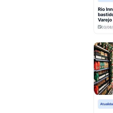
Rio In
bastid
Varejo
03/08
Atualid