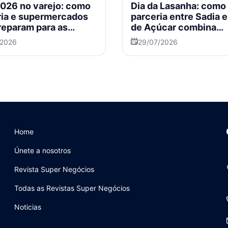
2026 no varejo: como
Dia da Lasanha: como
ria e supermercados
parceria entre Sadia 
preparam para as
de Açúcar combina
promoção, engajamen
/2026
29/07/2026
inovação
Home
Únete a nosotros
Revista Super Negócios
Todas as Revistas Super Negócios
Noticias