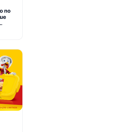
o no
que