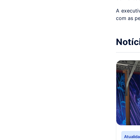
A executi
com as pes
Notíc
Atualid