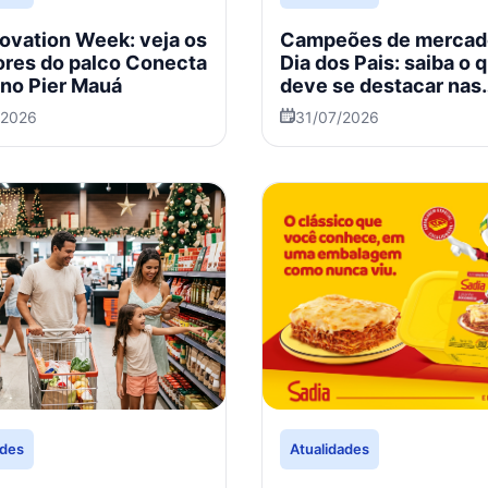
novation Week: veja os
Campeões de mercad
ores do palco Conecta
Dia dos Pais: saiba o 
 no Pier Mauá
deve se destacar nas
vendas em 2026
/2026
31/07/2026
ades
Atualidades