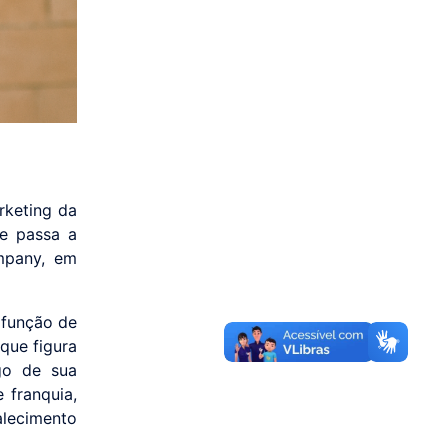
rketing da
ue passa a
mpany, em
 função de
que figura
go de sua
 franquia,
alecimento