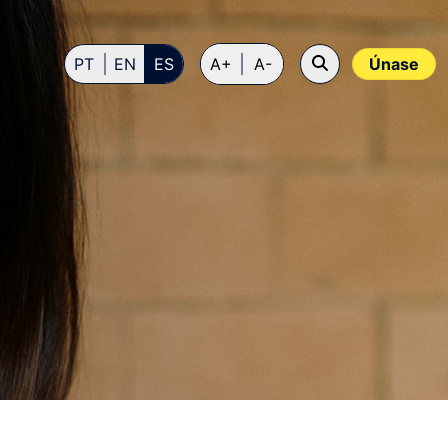
PT
EN
ES
A+
A-
Únase