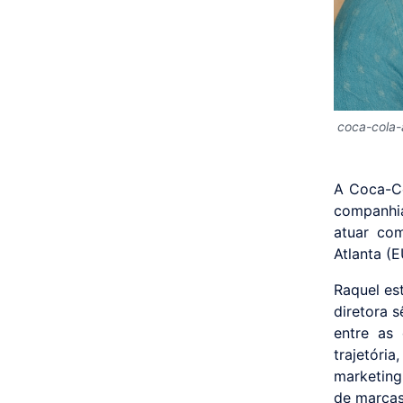
coca-cola-
A Coca-Co
companhia
atuar co
Atlanta (
Raquel es
diretora 
entre as
trajetóri
marketing
de marcas