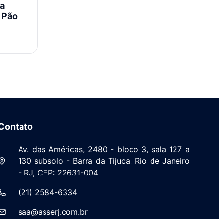
 a
e Pão
to e
Contato
Av. das Américas, 2480 - bloco 3, sala 127 a
130 subsolo - Barra da Tijuca, Rio de Janeiro
- RJ, CEP: 22631-004
(21) 2584-6334
saa@asserj.com.br