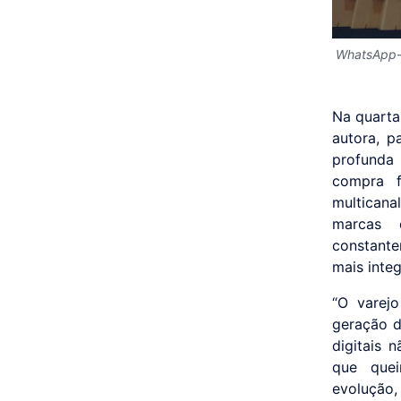
WhatsApp-
Na quarta
autora, p
profunda 
compra f
multican
marcas 
constante
mais inte
“O varej
geração d
digitais 
que quei
evolução,