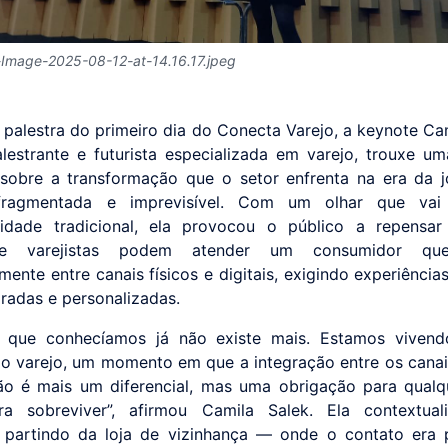
Image-2025-08-12-at-14.16.17.jpeg
 palestra do primeiro dia do Conecta Varejo, a keynote Cam
alestrante e futurista especializada em varejo, trouxe um
sobre a transformação que o setor enfrenta na era da 
ragmentada e imprevisível. Com um olhar que va
alidade tradicional, ela provocou o público a repensa
e varejistas podem atender um consumidor qu
mente entre canais físicos e digitais, exigindo experiência
gradas e personalizadas.
o que conhecíamos já não existe mais. Estamos vivend
o varejo, um momento em que a integração entre os canais
não é mais um diferencial, mas uma obrigação para qual
ra sobreviver”, afirmou Camila Salek. Ela contextual
 partindo da loja de vizinhança — onde o contato era