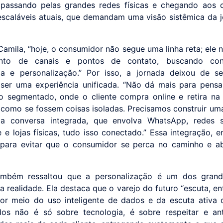
 passando pelas grandes redes físicas e chegando aos 
scaláveis atuais, que demandam uma visão sistêmica da 
amila, “hoje, o consumidor não segue uma linha reta; ele 
into de canais e pontos de contato, buscando conv
ia e personalização.” Por isso, a jornada deixou de se
ser uma experiência unificada. “Não dá mais para pensa
 segmentado, onde o cliente compra online e retira na 
, como se fossem coisas isoladas. Precisamos construir uma
ma conversa integrada, que envolva WhatsApp, redes so
e lojas físicas, tudo isso conectado.” Essa integração, en
 para evitar que o consumidor se perca no caminho e 
ambém ressaltou que a personalização é um dos grande
a realidade. Ela destaca que o varejo do futuro “escuta, en
or meio do uso inteligente de dados e da escuta ativa d
os não é só sobre tecnologia, é sobre respeitar e an