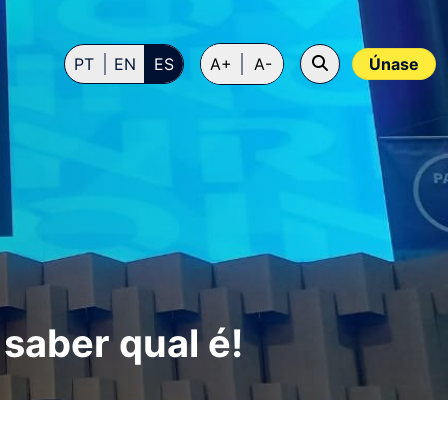
PT
EN
ES
A+
A-
Únase
 saber qual é!