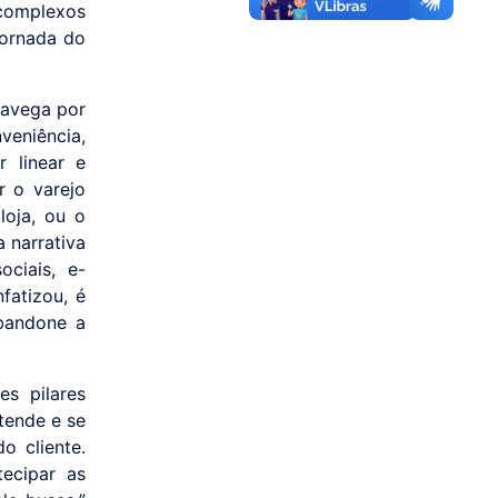
complexos
jornada do
navega por
eniência,
r linear e
r o varejo
loja, ou o
 narrativa
ciais, e-
fatizou, é
abandone a
s pilares
tende e se
o cliente.
tecipar as