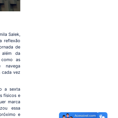
ila Salek,
a reflexão
jornada de
i além da
r como as
e navega
s cada vez
o a sexta
 físicos e
quer marca
izou essa
 próximo e