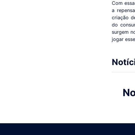
Com essa 
a repensa
criação d
do consu
surgem no
jogar ess
Notíc
No