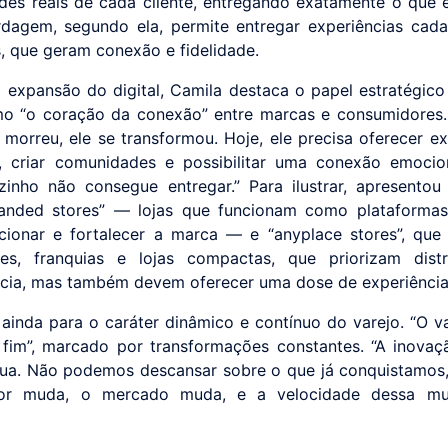
des reais de cada cliente, entregando exatamente o que e
dagem, segundo ela, permite entregar experiências cad
s, que geram conexão e fidelidade.
 expansão do digital, Camila destaca o papel estratégico
mo “o coração da conexão” entre marcas e consumidores.
o morreu, ele se transformou. Hoje, ele precisa oferecer ex
s, criar comunidades e possibilitar uma conexão emoci
ozinho não consegue entregar.” Para ilustrar, apresentou
anded stores” — lojas que funcionam como plataformas
cionar e fortalecer a marca — e “anyplace stores”, qu
res, franquias e lojas compactas, que priorizam distr
cia, mas também devem oferecer uma dose de experiência 
a ainda para o caráter dinâmico e contínuo do varejo. “O v
fim”, marcado por transformações constantes. “A inovaç
nua. Não podemos descansar sobre o que já conquistamos
or muda, o mercado muda, e a velocidade dessa m