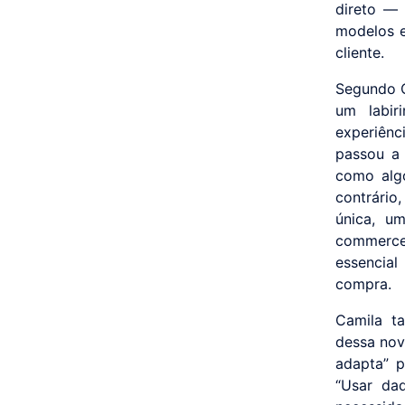
direto —
modelos e
cliente.
Segundo C
um labir
experiênc
passou a 
como algo
contrário
única, u
commerce 
essencial
compra.
Camila t
dessa nov
adapta” p
“Usar dad