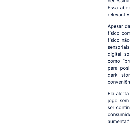
necessida
Essa abor
relevante
Apesar da
físico co
físico nã
sensoriai
digital s
como “br
para posi
dark sto
conveniên
Ela alert
jogo sem 
ser contí
consumid
aumenta.”