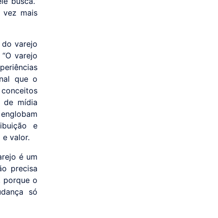
le busca.”
a vez mais
 do varejo
 “O varejo
periências
onal que o
 conceitos
 de mídia
e englobam
ibuição e
e valor.
arejo é um
ão precisa
, porque o
udança só