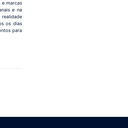
s e marcas
anais e na
 realidade
s os dias
ontos para