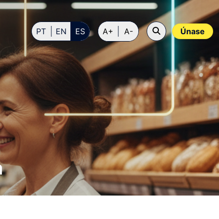
PT
EN
ES
A+
A-
Únase
a