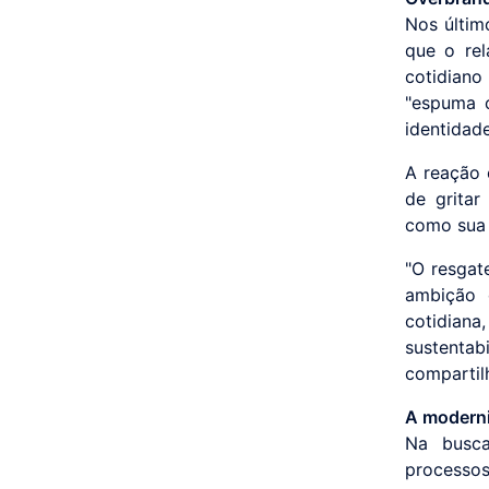
Nos últim
que o rel
cotidiano
"espuma c
identidad
A reação 
de gritar
como sua 
"O resgat
ambição 
cotidian
sustentab
compartil
A moderni
Na busca
processo