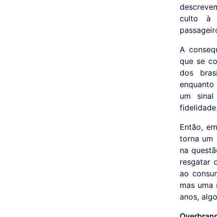
descrevem
culto à 
passageir
A consequ
que se co
dos bras
enquanto 
um sinal
fidelidade
Então, em
torna um 
na questã
resgatar 
ao consum
mas uma r
anos, alg
Overbrand