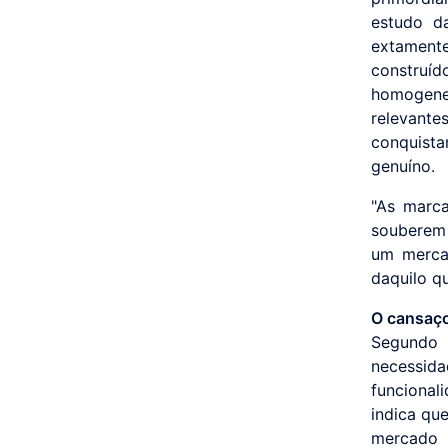
estudo da
extament
construíd
homogene
relevantes
conquist
genuíno.
"As marca
souberem 
um merca
daquilo q
O cansaço
Segundo 
necessid
funciona
indica qu
mercado 