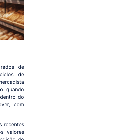
urados de
ciclos de
mercadista
ão quando
 dentro do
over, com
s recentes
s valores
 edição do