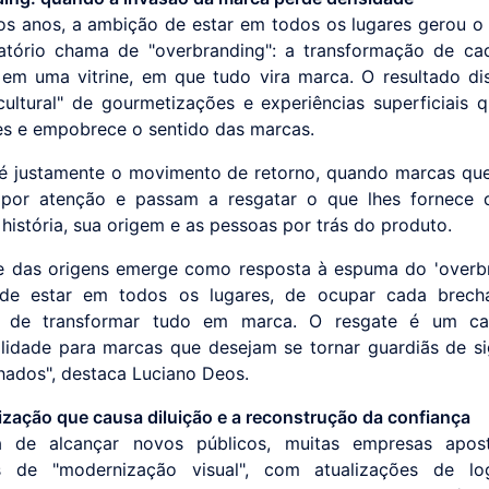
os anos, a ambição de estar em todos os lugares gerou 
atório chama de "overbranding": a transformação de c
 em uma vitrine, em que tudo vira marca. O resultado d
ultural" de gourmetizações e experiências superficiais 
es e empobrece o sentido das marcas.
é justamente o movimento de retorno, quando marcas qu
 por atenção e passam a resgatar o que lhes fornece 
história, sua origem e as pessoas por trás do produto.
e das origens emerge como resposta à espuma do 'overbr
de estar em todos os lugares, de ocupar cada brech
a, de transformar tudo em marca. O resgate é um c
ilidade para marcas que desejam se tornar guardiãs de si
hados", destaca Luciano Deos.
zação que causa diluição e a reconstrução da confiança
 de alcançar novos públicos, muitas empresas apo
s de "modernização visual", com atualizações de lo