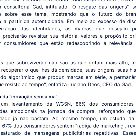
 consultoria Gad, intitulado "O resgate das origens", 
e sobre esse tema, mostrando que o futuro do bran
o a partir da autenticidade. Em meio ao excesso de dis
ização das identidades, as marcas que desejam p
 precisarão revisitar sua história, valores e propósito or
ar consumidores que estão redescobrindo a relevância
s que sobreviverão não são as que gritam mais alto, 
recuperar o que lhes dá densidade, suas origens, suas his
do algorítmico que produz marcas em série, a permanên
ue resiste ao tempo", enfatiza Luciano Deos, CEO da Gad.
 da "inovação sem alma"
um levantamento da WGSN, 86% dos consumidores 
ades emocionais na jornada de compra, reforçando que
lidade já não bastam. Ao mesmo tempo, um estudo da
e 67% dos consumidores sentem "fadiga de marketing", re
saturado de mensagens publicitárias repetitivas. Esse