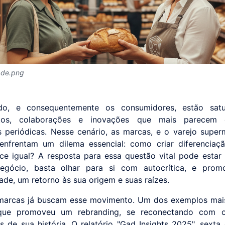
ade.png
o, e consequentemente os consumidores, estão sat
tos, colaborações e inovações que mais parecem 
s periódicas. Nesse cenário, as marcas, e o varejo super
enfrentam um dilema essencial: como criar diferenciaç
ce igual? A resposta para essa questão vital pode estar
negócio, basta olhar para si com autocrítica, e prom
ade, um retorno às sua origem e suas raízes.
marcas já buscam esse movimento. Um dos exemplos mai
que promoveu um rebranding, se reconectando com o
is de sua história. O relatório "Gad Insights 2025", sexta