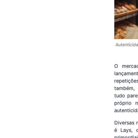
Autenticid
O mercad
lançamen
repetiçõe
também, 
tudo pare
próprio 
autenticid
Diversas 
é Lays, 
primordia