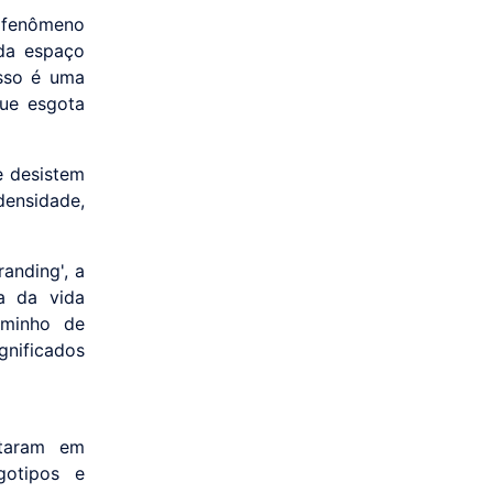
o fenômeno
ada espaço
isso é uma
que esgota
e desistem
densidade,
anding', a
a da vida
aminho de
gnificados
staram em
gotipos e