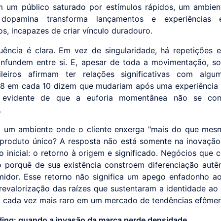
 um público saturado por estímulos rápidos, um ambie
dopamina transforma lançamentos e experiências
os, incapazes de criar vínculo duradouro.
ência é clara. Em vez de singularidade, há repetições 
nfundem entre si. E, apesar de toda a movimentação, 
ileiros afirmam ter relações significativas com algu
8 em cada 10 dizem que mudariam após uma experiência 
 evidente de que a euforia momentânea não se co
.
 um ambiente onde o cliente enxerga "mais do que mes
produto único? A resposta não está somente na inovação
o inicial: o retorno à origem e significado. Negócios que
o porquê de sua existência constroem diferenciação autên
idor. Esse retorno não significa um apego enfadonho a
evalorização das raízes que sustentaram a identidade ao
o cada vez mais raro em um mercado de tendências efêmer
ing: quando a invasão da marca perde densidade