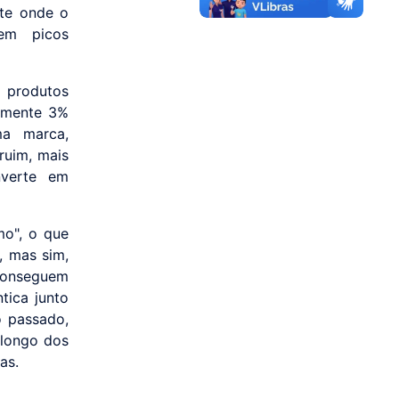
nte onde o
 em picos
e produtos
somente 3%
ma marca,
ruim, mais
nverte em
mo", o que
, mas sim,
 conseguem
tica junto
o passado,
 longo dos
as.