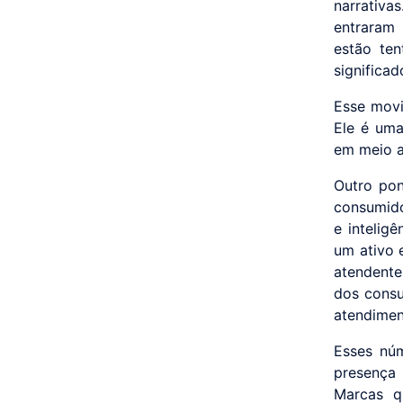
narrativa
entraram 
estão ten
significa
Esse movi
Ele é uma
em meio a
Outro pon
consumido
e inteligê
um ativo 
atendent
dos consu
atendimen
Esses nú
presença 
Marcas q