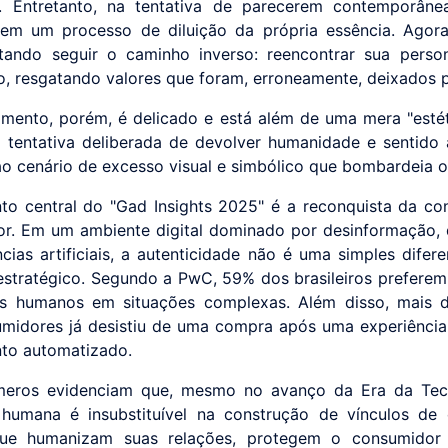
s. Entretanto, na tentativa de parecerem contemporâne
em um processo de diluição da própria essência. Agor
tando seguir o caminho inverso: reencontrar sua perso
do, resgatando valores que foram, erroneamente, deixados p
mento, porém, é delicado e está além de uma mera "estéti
 tentativa deliberada de devolver humanidade e sentido
o cenário de excesso visual e simbólico que bombardeia 
to central do "Gad Insights 2025" é a reconquista da co
r. Em um ambiente digital dominado por desinformação,
ncias artificiais, a autenticidade não é uma simples difer
estratégico. Segundo a PwC, 59% dos brasileiros preferem
es humanos em situações complexas. Além disso, mais 
midores já desistiu de uma compra após uma experiênci
to automatizado.
meros evidenciam que, mesmo no avanço da Era da Tecn
humana é insubstituível na construção de vínculos de 
ue humanizam suas relações, protegem o consumidor