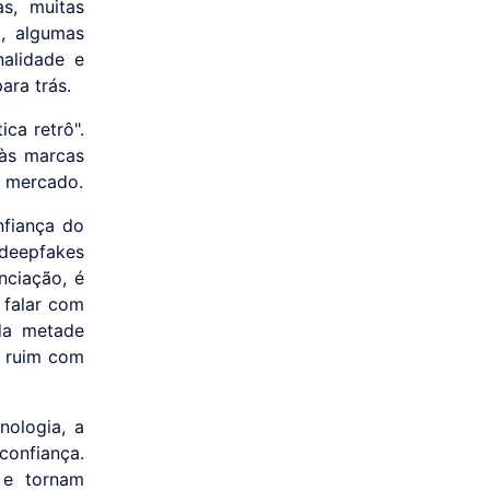
as, muitas
a, algumas
nalidade e
ara trás.
ca retrô".
 às marcas
o mercado.
nfiança do
 deepfakes
enciação, é
 falar com
da metade
a ruim com
ologia, a
confiança.
 e tornam