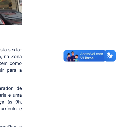
sta sexta-
a, na Zona
e tem como
uir para a
erador de
aria e uma
ça às 9h,
urrículo e
uperPax, a