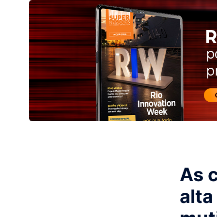
As 
alta