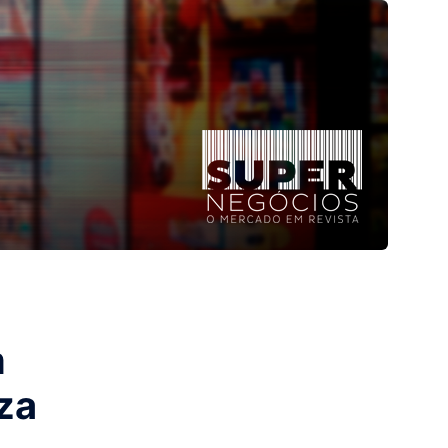
m
iza