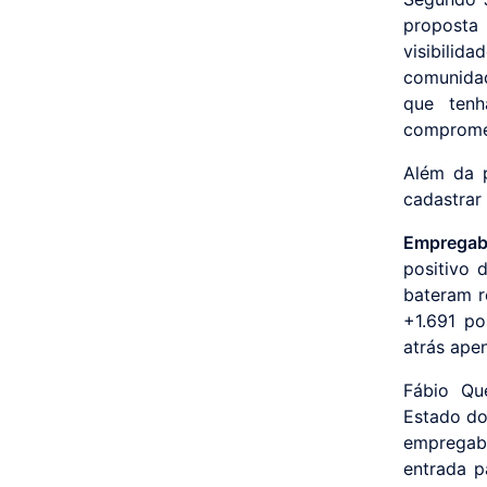
proposta
visibili
comunidad
que tenh
compromet
Além da 
cadastrar 
Empregab
positivo 
bateram r
+1.691 p
atrás ape
Fábio Qu
Estado do
empregabi
entrada p