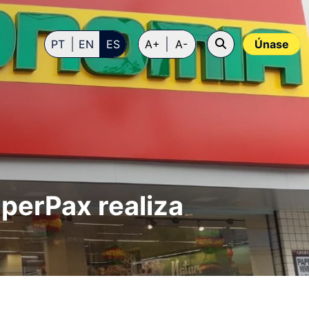
PT
EN
ES
A+
A-
Únase
perPax realiza