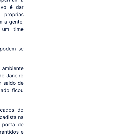
ivo é dar
 próprias
m a gente,
e um time
 podem se
 ambiente
de Janeiro
m saldo de
ado ficou
rcados do
cadista na
a porta de
rantidos e