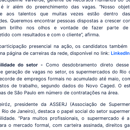
 é ir além do preenchimento das vagas. “Nosso objet
dade aos talentos que muitas vezes estão dentro das
es. Queremos encontrar pessoas dispostas a crescer co
am brilho nos olhos e vontade de fazer parte d
ido com resultados e com o cliente”, afirma.
participação presencial na ação, os candidatos também
na página de carreiras da rede, disponível no link:
LinkedIn
ilidade do setor -
Como desdobramento direto desse
de geração de vagas no setor, os supermercados do Rio 
ecorde de empregos formais no acumulado até maio, co
ostos de trabalho, segundo dados do Novo Caged. O est
nas de São Paulo em número de contratações na área.
eiróz, presidente da ASSERJ (Associação de Superme
 Rio de Janeiro), destaca o papel social do setor supermer
lidade. “Para muitos profissionais, o supermercado é 
ara o mercado formal, com carteira assinada, direitos ga