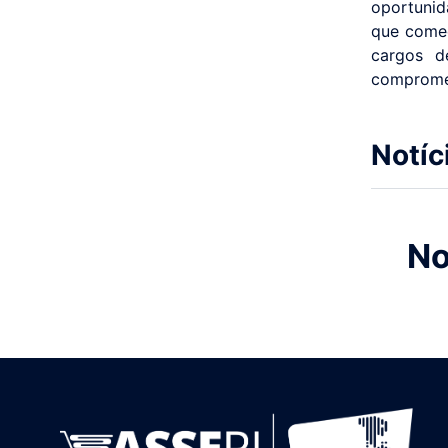
oportunid
que come
cargos d
compromet
Notíc
No