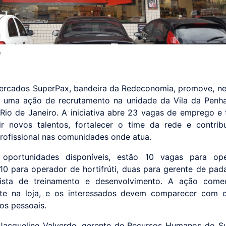
g
rcados SuperPax, bandeira da Redeconomia, promove, ne
), uma ação de recrutamento na unidade da Vila da Penh
Rio de Janeiro. A iniciativa abre 23 vagas de emprego 
ir novos talentos, fortalecer o time da rede e contrib
profissional nas comunidades onde atua.
 oportunidades disponíveis, estão 10 vagas para op
10 para operador de hortifrúti, duas para gerente de pad
lista de treinamento e desenvolvimento. A ação come
te na loja, e os interessados devem comparecer com c
s pessoais.
acqueline Valverde, gerente de Recursos Humanos do S