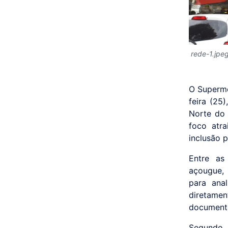
rede-1.jpe
O Superme
feira (25
Norte do 
foco atra
inclusão 
Entre as
açougue, 
para ana
diretamen
documento
Segundo J