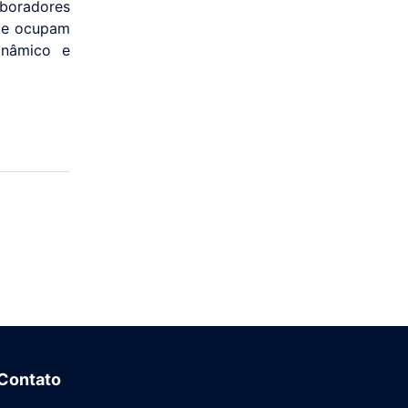
aboradores
je ocupam
inâmico e
Contato