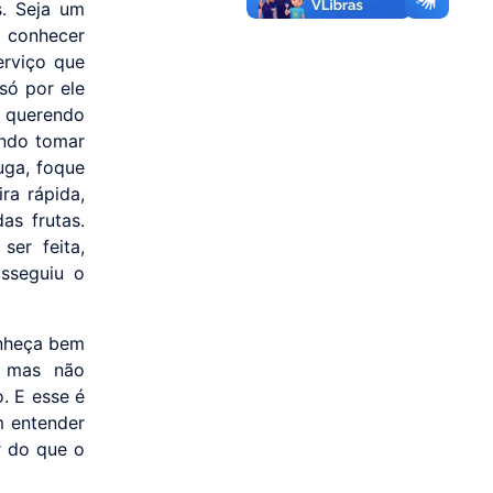
. Seja um
a conhecer
erviço que
só por ele
ã querendo
endo tomar
uga, foque
ra rápida,
as frutas.
er feita,
osseguiu o
onheça bem
, mas não
. E esse é
m entender
r do que o