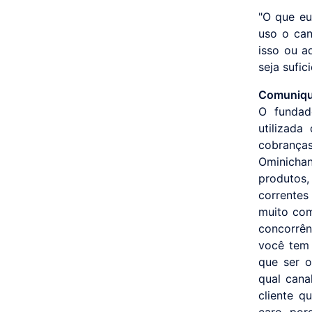
"O que eu
uso o can
isso ou a
seja sufic
Comunique
O fundad
utilizada
cobrança
Ominicha
produtos
correntes
muito com
concorrên
você tem 
que ser 
qual cana
cliente q
caro por