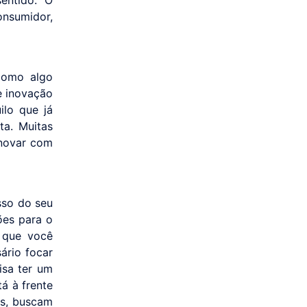
onsumidor,
 como algo
e inovação
ilo que já
ta. Muitas
inovar com
sso do seu
ões para o
é que você
ário focar
isa ter um
á à frente
es, buscam