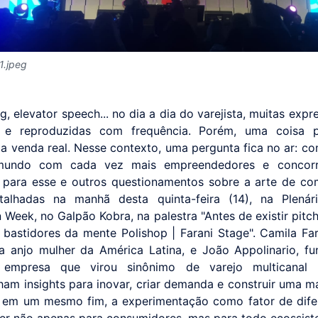
1.jpeg
ng, elevator speech... no dia a dia do varejista, muitas exp
 e reproduzidas com frequência. Porém, uma coisa 
: a venda real. Nesse contexto, uma pergunta fica no ar: c
ndo com cada vez mais empreendedores e concorr
 para esse e outros questionamentos sobre a arte de com
talhadas na manhã desta quinta-feira (14), na Plenár
 Week, no Galpão Kobra, na palestra "Antes de existir pitch,
 bastidores da mente Polishop | Farani Stage". Camila Far
ra anjo mulher da América Latina, e João Appolinario, f
, empresa que virou sinônimo de varejo multicanal n
ham insights para inovar, criar demanda e construir uma ma
em um mesmo fim, a experimentação como fator de dife
er não apenas para consumidores, mas para todo ecossist