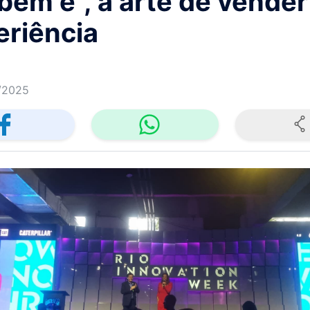
ém é", a arte de vender
eriência
/2025