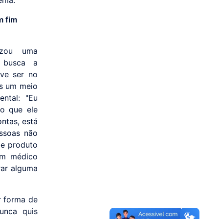
m fim
tizou uma
e busca a
eve ser no
as um meio
ental: "Eu
lo que ele
ntas, está
ssoas não
le produto
um médico
rar alguma
r forma de
unca quis