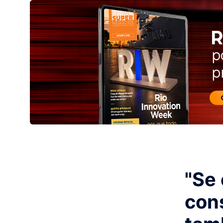
"Se
con