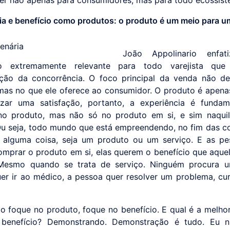
ia e benefício como produtos: o produto é um meio para u
João Appolinario enfa
o extremamente relevante para todo varejista qu
ação da concorrência. O foco principal da venda não d
mas no que ele oferece ao consumidor. O produto é apen
izar uma satisfação, portanto, a experiência é fundam
no produto, mas não só no produto em si, e sim naqui
Ou seja, todo mundo que está empreendendo, no fim das co
 alguma coisa, seja um produto ou um serviço. E as pe
mprar o produto em si, elas querem o benefício que aque
 Mesmo quando se trata de serviço. Ninguém procura 
er ir ao médico, a pessoa quer resolver um problema, cu
ão foque no produto, foque no benefício. E qual é a melho
 benefício? Demonstrando. Demonstração é tudo. Eu n