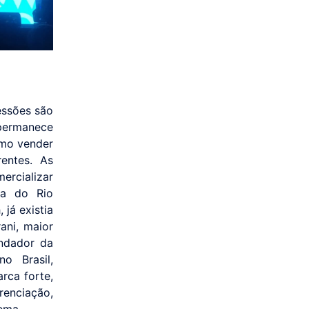
ressões são
permanece
omo vender
entes. As
ercializar
ia do Rio
 já existia
ani, maior
undador da
o Brasil,
rca forte,
renciação,
ema.