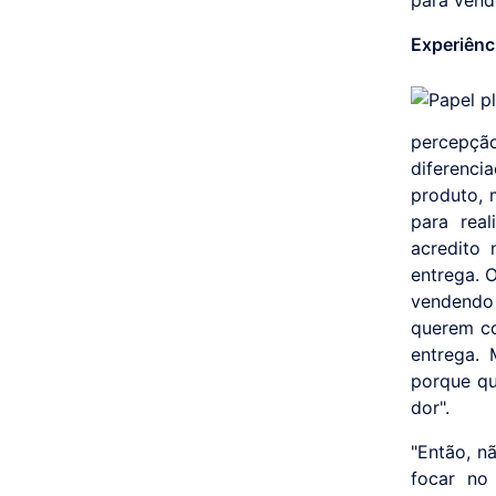
Experiênc
percepçã
diferenci
produto, 
para real
acredito 
entrega. 
vendendo
querem co
entrega.
porque qu
dor".
"Então, n
focar no