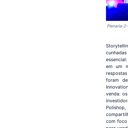
Plenaria-2-
Storytelli
cunhadas
essencial
em um mu
respostas
foram de
Innovation
venda: os
investido
Polishop
compartil
com foco 
para vend