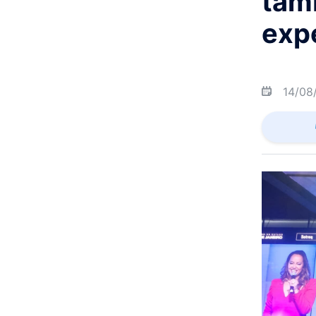
tamb
exp
14/08