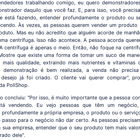
endedores trabalhando comigo, eu quero demonstradores
strador daquilo que você faz. E, para isso, você precis
 está fazendo, entender profundamente o produto ou s
ecendo. Às vezes, as pessoas querem vender um produto 
oduto. Mas eu não acredito que alguém acorde de manh
ma centrífuga. Isso não acontece. A pessoa acorda quer
A centrífuga é apenas o meio. Então, não foque na centríf
Mostre que existe uma forma de tomar um suco de manei
m mais qualidade, extraindo mais nutrientes e vitaminas d
 demonstração é bem realizada, a venda não precisa s
desejo já foi criado. O cliente vai querer comprar", pr
da PoliShop.
io concluiu: "Por isso, é muito importante que a pessoa c
tá vendendo. Eu vejo pessoas que têm um negócio
profundamente a própria empresa, o produto ou o serviço
o passo para o negócio não dar certo. As pessoas precisa
a sua empresa, entender que o seu produto tem mais valo
rado dele".