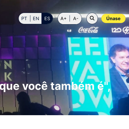
PT
EN
ES
A+
A-
Únase
rque você também é",