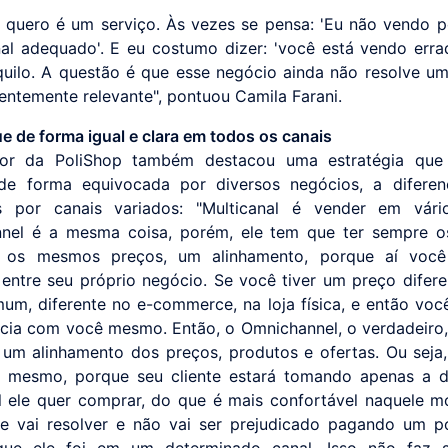
 quero é um serviço. Às vezes se pensa: 'Eu não vendo 
al adequado'. E eu costumo dizer: 'você está vendo erra
quilo. A questão é que esse negócio ainda não resolve u
ientemente relevante", pontuou Camila Farani.
 de forma igual e clara em todos os canais
or da PoliShop também destacou uma estratégia que
 de forma equivocada por diversos negócios, a difere
s por canais variados: "Multicanal é vender em vário
nnel é a mesma coisa, porém, ele tem que ter sempre 
, os mesmos preços, um alinhamento, porque aí você
 entre seu próprio negócio. Se você tiver um preço difere
um, diferente no e-commerce, na loja física, e então vo
cia com você mesmo. Então, o Omnichannel, o verdadeiro
um alinhamento dos preços, produtos e ofertas. Ou seja
o mesmo, porque seu cliente estará tomando apenas a d
l ele quer comprar, do que é mais confortável naquele 
ue vai resolver e não vai ser prejudicado pagando um 
que ele foi em um determinado canal. Isso não faz s