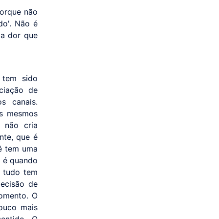
porque não
do'. Não é
ma dor que
 tem sido
nciação de
s canais.
os mesmos
 não cria
nte, que é
cê tem uma
, é quando
, tudo tem
ecisão de
momento. O
pouco mais
entido. O