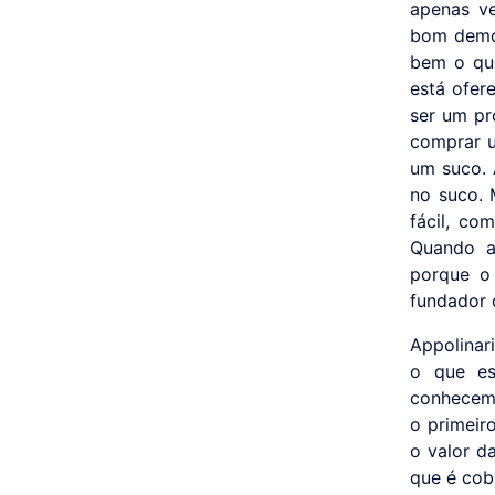
apenas v
bom demon
bem o que
está ofer
ser um pr
comprar u
um suco. 
no suco. 
fácil, co
Quando a
porque o 
fundador 
Appolinar
o que es
conhecem 
o primeir
o valor d
que é cob