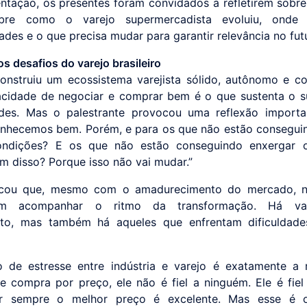
ntação, os presentes foram convidados a refletirem sobre
obre como o varejo supermercadista evoluiu, onde
ades e o que precisa mudar para garantir relevância no fut
os desafios do varejo brasileiro
construiu um ecossistema varejista sólido, autônomo e co
cidade de negociar e comprar bem é o que sustenta o 
des. Mas o palestrante provocou uma reflexão importa
onhecemos bem. Porém, e para os que não estão consegui
ondições? E os que não estão conseguindo enxergar 
ém disso? Porque isso não vai mudar.”
acou que, mesmo com o amadurecimento do mercado, 
em acompanhar o ritmo da transformação. Há va
nto, mas também há aqueles que enfrentam dificuldade
o de estresse entre indústria e varejo é exatamente 
ue compra por preço, ele não é fiel a ninguém. Ele é fiel
er sempre o melhor preço é excelente. Mas esse é 