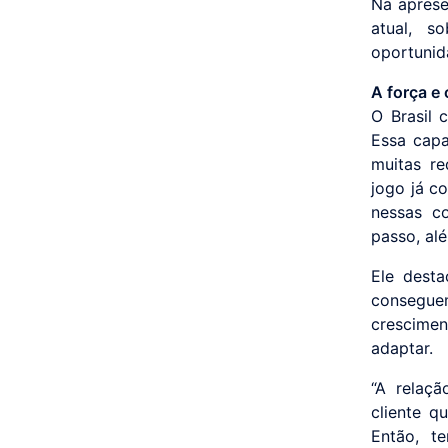
Na aprese
atual, s
oportunid
A força e 
O Brasil 
Essa capa
muitas re
jogo já c
nessas c
passo, al
Ele dest
consegu
crescime
adaptar.
“A relaçã
cliente q
Então, t