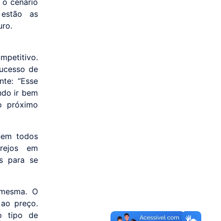
 o cenário
 estão as
uro.
mpetitivo.
sucesso de
nte: “Esse
ndo ir bem
o próximo
nem todos
rejos em
s para se
a mesma. O
 ao preço.
o tipo de