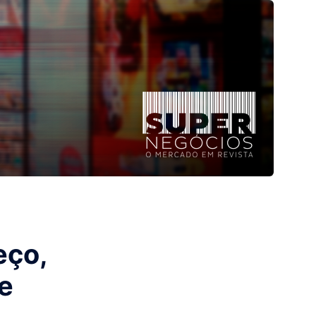
eço,
de