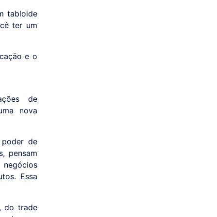
m tabloide
cê ter um
icação e o
ações de
 uma nova
 poder de
os, pensam
s negócios
tos. Essa
, do trade