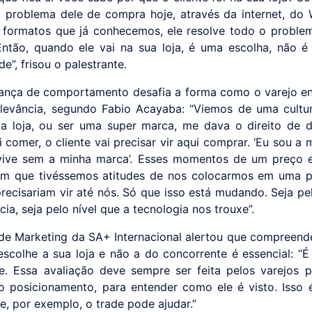
o problema dele de compra hoje, através da internet, do
 formatos que já conhecemos, ele resolve todo o proble
ntão, quando ele vai na sua loja, é uma escolha, não 
e”, frisou o palestrante.
nça de comportamento desafia a forma como o varejo e
elevância, segundo Fabio Acayaba: “Viemos de uma cult
a loja, ou ser uma super marca, me dava o direito de d
comer, o cliente vai precisar vir aqui comprar. ‘Eu sou a 
vive sem a minha marca’. Esses momentos de um preço e
om que tivéssemos atitudes de nos colocarmos em uma p
precisariam vir até nós. Só que isso está mudando. Seja pel
ia, seja pelo nível que a tecnologia nos trouxe”.
 de Marketing da SA+ Internacional alertou que compreend
 escolhe a sua loja e não a do concorrente é essencial: “
e. Essa avaliação deve sempre ser feita pelos varejos 
o posicionamento, para entender como ele é visto. Isso
e, por exemplo, o trade pode ajudar.”