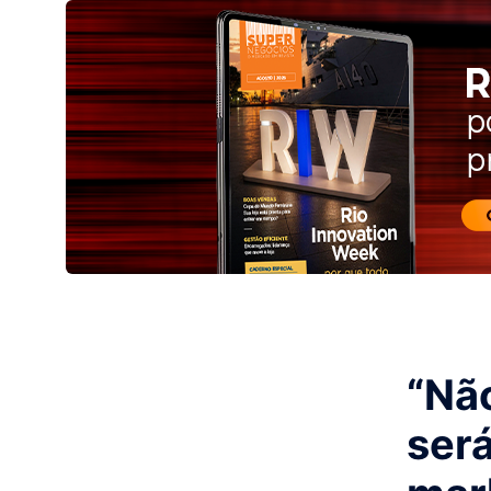
“Não
será