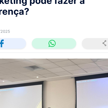
keting pode fazer a
erença?
/2025