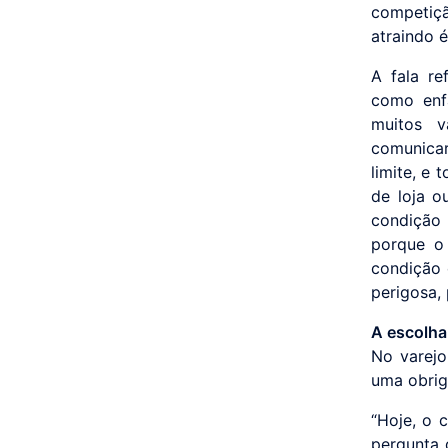
competiçã
atraindo é
A fala re
como enfa
muitos v
comunicar
limite, e
de loja o
condição 
porque o 
condição 
perigosa, 
A escolha 
No varejo
uma obrig
“Hoje, o c
pergunta q