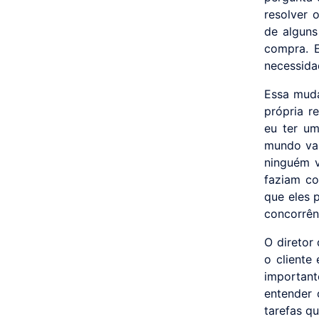
resolver 
de alguns
compra. E
necessidad
Essa muda
própria r
eu ter um
mundo vai 
ninguém 
faziam c
que eles 
concorrênc
O diretor
o cliente
important
entender 
tarefas qu