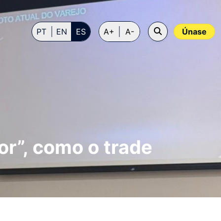
PT
EN
ES
A+
A-
Únase
or”, como o trade