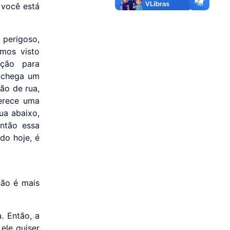
 você está
 perigoso,
emos visto
ação para
e chega um
ão de rua,
ferece uma
ua abaixo,
Então essa
do hoje, é
não é mais
a. Então, a
 ele quiser