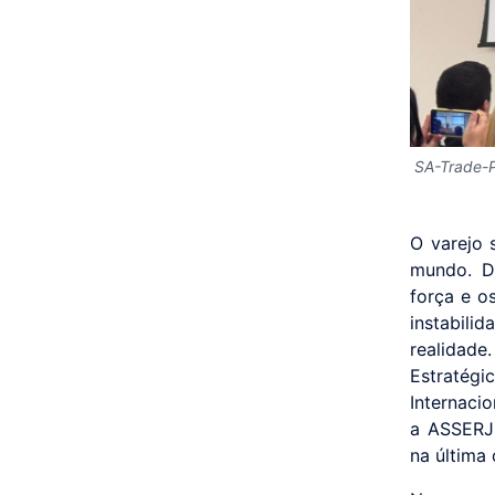
SA-Trade-P
O varejo 
mundo. Di
força e o
instabili
realidade
Estratégi
Internaci
a ASSERJ 
na última 