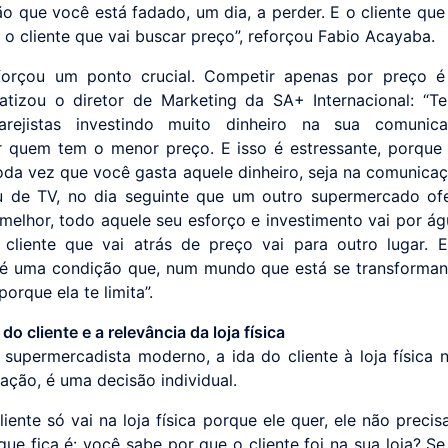
o que você está fadado, um dia, a perder. E o cliente que
 o cliente que vai buscar preço”, reforçou Fabio Acayaba.
forçou um ponto crucial. Competir apenas por preço é
tizou o diretor de Marketing da SA+ Internacional: “T
arejistas investindo muito dinheiro na sua comunic
 quem tem o menor preço. E isso é estressante, porqu
 toda vez que você gasta aquele dinheiro, seja na comunicaç
u de TV, no dia seguinte que um outro supermercado o
melhor, todo aquele seu esforço e investimento vai por ág
cliente que vai atrás de preço vai para outro lugar. 
é uma condição que, num mundo que está se transforman
porque ela te limita”.
do cliente e a relevância da loja física
 supermercadista moderno, a ida do cliente à loja física 
ação, é uma decisão individual.
liente só vai na loja física porque ele quer, ele não precis
ue fica é: você sabe por que o cliente foi na sua loja? Se