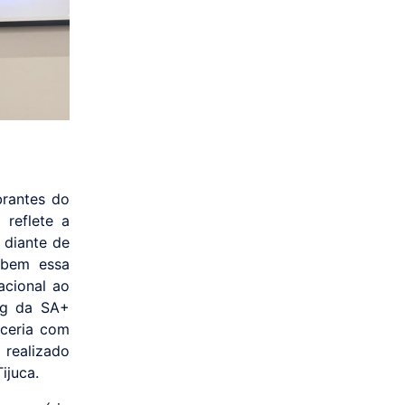
brantes do
 reflete a
 diante de
e bem essa
acional ao
ing da SA+
rceria com
 realizado
ijuca.