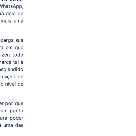
 WhatsApp,
ma dele de
é mais uma
nxerga sua
ura em que
izer: todo
marca tal e
splêndido
osição de
o nível de
er por que
É um ponto
para poder
 é uma das