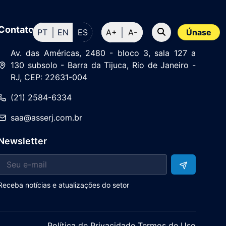
Contato
PT
EN
ES
A+
A-
Únase
Av. das Américas, 2480 - bloco 3, sala 127 a
130 subsolo - Barra da Tijuca, Rio de Janeiro -
RJ, CEP: 22631-004
(21) 2584-6334
saa@asserj.com.br
Newsletter
Receba notícias e atualizações do setor
Política de Privacidade Termos de Uso