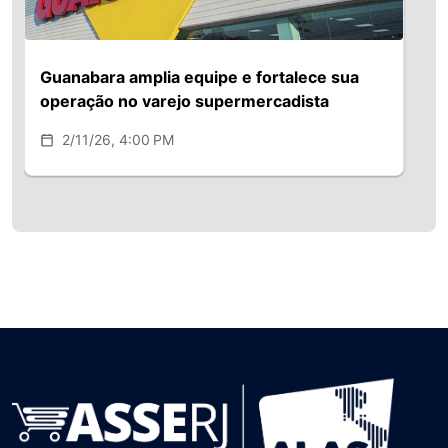
3330 3833 Coordenação: Camila
Francis
camila.francis@inpresspni.com.br (11)
Guanabara amplia equipe e fortalece sua
3323 1533
operação no varejo supermercadista
2/11/26, 4:00 PM