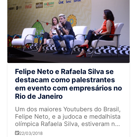
Felipe Neto e Rafaela Silva se
destacam como palestrantes
em evento com empresários no
Rio de Janeiro
Um dos maiores Youtubers do Brasil,
Felipe Neto, e a judoca e medalhista
olímpica Rafaela Silva, estiveram na
30ª Super Rio Expofood, a segunda
22/03/2018