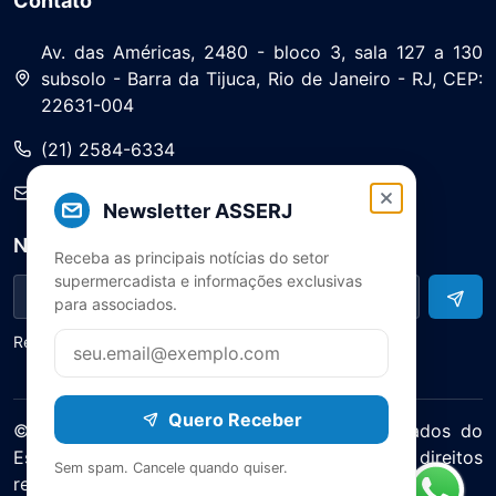
Contato
Av. das Américas, 2480 - bloco 3, sala 127 a 130
subsolo - Barra da Tijuca, Rio de Janeiro - RJ, CEP:
22631-004
(21) 2584-6334
saa@asserj.com.br
Newsletter ASSERJ
Newsletter
Receba as principais notícias do setor
supermercadista e informações exclusivas
para associados.
Receba notícias e atualizações do setor
Quero Receber
© 2025 ASERJ – Associação de Supermercados do
Estado do Rio de Janeiro. Todos os direitos
Sem spam. Cancele quando quiser.
reservados.