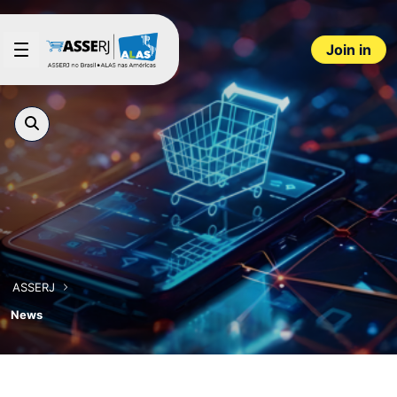
Skip to Main Content
Join in
ASSERJ
News